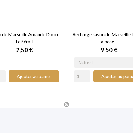
n de Marseille Amande Douce
Recharge savon de Marseille l
Le Sérail
à base...


APERÇU RAPIDE
APERÇU RAPIDE
Prix
Prix
2,50 €
9,50 €
Ajouter au panier
Ajouter au pani