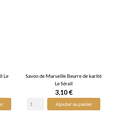
i Le
Savon de Marseille Beurre de karité
Le Sérail

APERÇU RAPIDE
Prix
3,10 €
er
Ajouter au panier