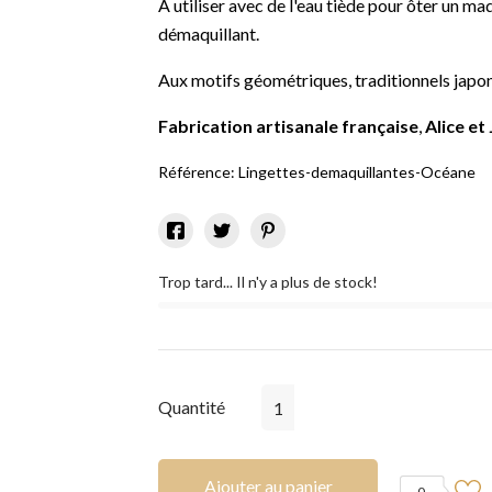
A utiliser avec de l'eau tiède pour ôter un m
démaquillant.
Aux motifs géométriques, traditionnels japon
Fabrication artisanale française
,
Alice et
Référence:
Lingettes-demaquillantes-Océane
Trop tard... Il n'y a plus de stock!
Quantité
Ajouter au panier
0