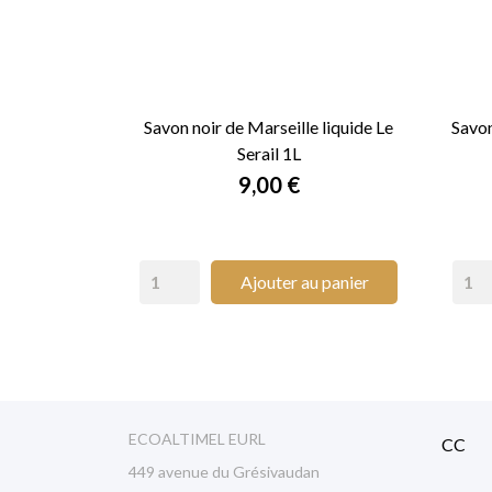
Savon noir de Marseille liquide Le
Savo
Serail 1L

APERÇU RAPIDE
Prix
9,00 €
Ajouter au panier
ECOALTIMEL EURL
CC
449 avenue du Grésivaudan