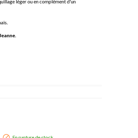
aquillage léger ou en complément d'un
ais.
 Jeanne
.

En rupture de stock