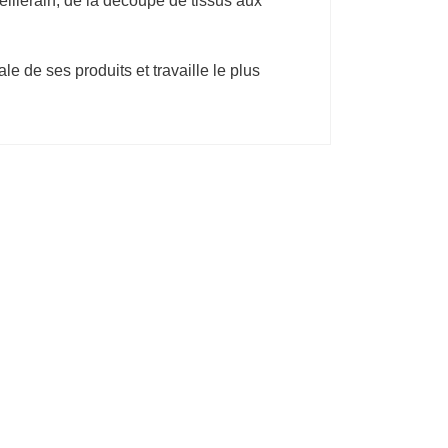
elliérain, de la découpe de tissus aux
e de ses produits et travaille le plus