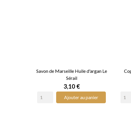
Savon de Marseille Huile d'argan Le
Cop
Sérail

APERÇU RAPIDE
Prix
3,10 €
Ajouter au panier