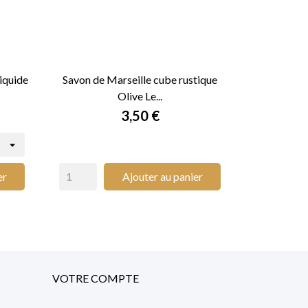
iquide
Savon de Marseille cube rustique
Olive Le...

APERÇU RAPIDE
Prix
3,50 €
er
Ajouter au panier
VOTRE COMPTE