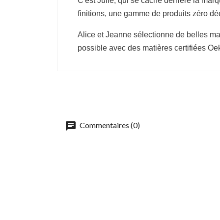
C'est Julie, qui se cache derrière la mar
finitions, une gamme de produits zéro déc
Alice et Jeanne sélectionne de belles mati
possible avec des matières certifiées Oeko
Commentaires (0)