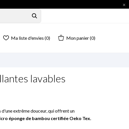

Ma liste d'envies (
0
)
Mon panier
(0)
lantes lavables
s
d'une extrême douceur, qui offrent un
cro éponge de bambou certifiée Oeko Tex.