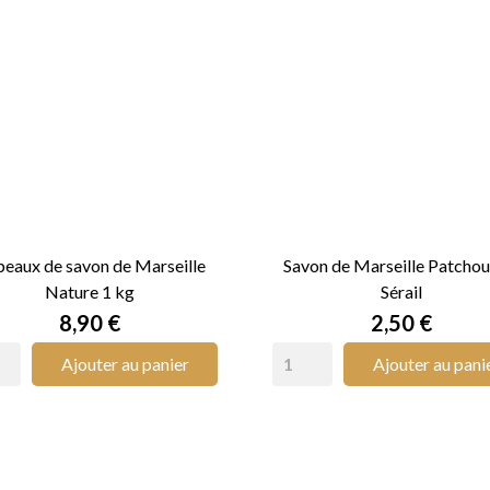
eaux de savon de Marseille
Savon de Marseille Patchoul
Nature 1 kg
Sérail


APERÇU RAPIDE
APERÇU RAPIDE
Prix
Prix
8,90 €
2,50 €
Ajouter au panier
Ajouter au pani