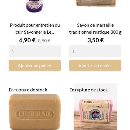
Produit pour entretien du
Savon de marseille
cuir Savonnerie Le...
traditionnel rustique 300 g
Prix
Prix
6,90 €
3,50 €
8,90 €
Ajouter au panier
Ajouter au panier
En rupture de stock
En rupture de stock