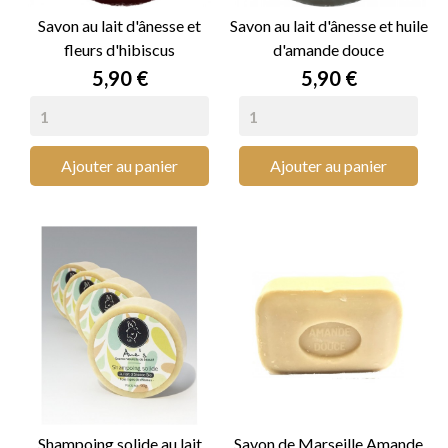
Savon au lait d'ânesse et
Savon au lait d'ânesse et huile
fleurs d'hibiscus
d'amande douce
Prix
Prix
5,90 €
5,90 €
Ajouter au panier
Ajouter au panier
Shampoing solide au lait
Savon de Marseille Amande