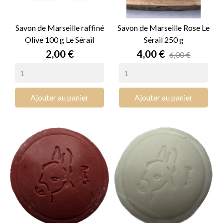
Savon de Marseille raffiné
Savon de Marseille Rose Le
Olive 100 g Le Sérail
Sérail 250 g
Prix
Prix
2,00 €
4,00 €
6,00 €
Ajouter au panier
Ajouter au panier