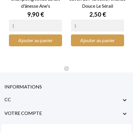
d'ânesse Ane's
Douce Le Sérail
Prix
Prix
9,90 €
2,50 €
Ajouter au panier
Ajouter au panier
INFORMATIONS
CC

VOTRE COMPTE
