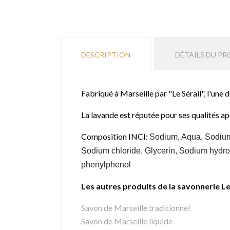
DESCRIPTION
DÉTAILS DU PR
Fabriqué à Marseille par "Le Sérail", l'une 
La lavande est réputée pour ses qualités ap
Composition INCI:
Sodium, Aqua, Sodium 
Sodium chloride, Glycerin, Sodium hydrox
phenylphenol
Les autres produits de la savonnerie Le
Savon de Marseille traditionnel
Savon de Marseille liquide