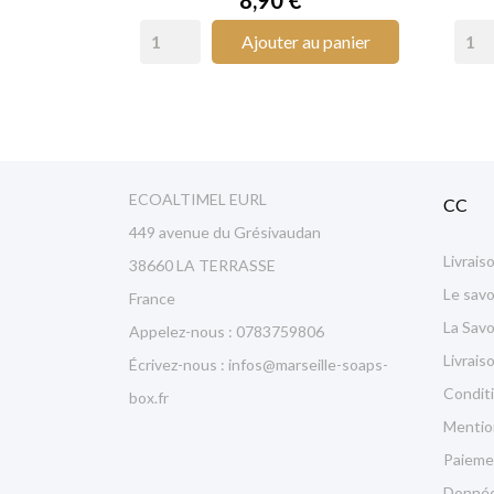
Ajouter au panier
ECOALTIMEL EURL
CC
449 avenue du Grésivaudan
Livrais
38660 LA TERRASSE
Le savo
France
La Sav
Appelez-nous :
0783759806
Livrais
Écrivez-nous :
infos@marseille-soaps-
Condit
box.fr
Mentio
Paieme
Donnée