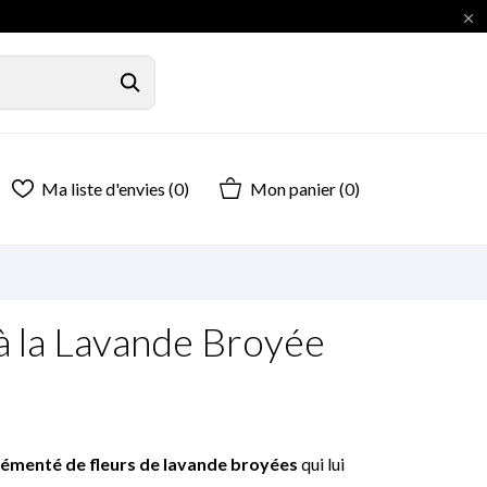

Ma liste d'envies (
0
)
Mon panier
(0)
à la Lavande Broyée
émenté de fleurs de lavande broyées
qui lui