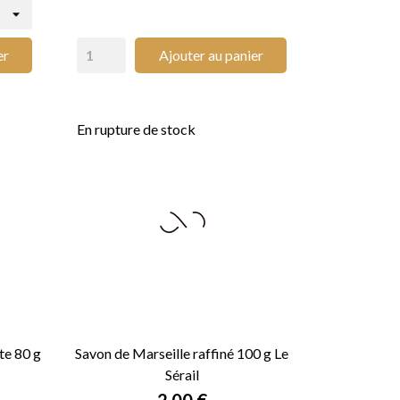
er
Ajouter au panier
En rupture de stock
te 80 g
Savon de Marseille raffiné 100 g Le
Sérail

APERÇU RAPIDE
Prix
2,00 €