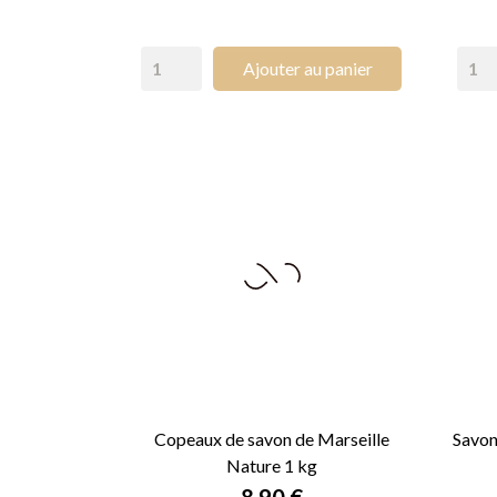
Ajouter au panier
Copeaux de savon de Marseille
Savon
Nature 1 kg

APERÇU RAPIDE
Prix
8,90 €