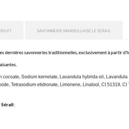
ODUIT
SAVONNERIE MARSEILLAISE LE SERAIL
des dernières savonneries traditionnelles, exclusivement à partir d'h
aisantes.
cocoate, Sodium kernelate, Lavandula hybrida oil, Lavandula an
ide, Tetrasodium etidronate, Limonene, Linalool, CI 51319, CI 
 Sérail
: