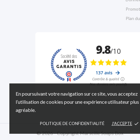
Promot
Plan du
En poursuivant votre navigation sur ce site, vous acceptez
l’utilisation de cookies pour une expérience utilisateur plus
agréable.
POLITIQUE DE CONFIDENTIALITÉ
J'ACCEPTE
done
© 2026 - Copyright Marseille Soaps Box