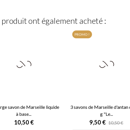
e produit ont également acheté :
PROMO !
rge savon de Marseille liquide
3 savons de Marseille d'antan
à base...
g "Le...


APERÇU RAPIDE
APERÇU RAPIDE
Prix
Prix
10,50 €
9,50 €
10,50 €