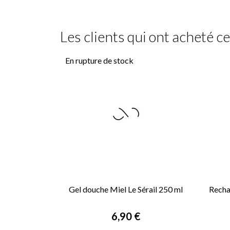
Les clients qui ont acheté c
En rupture de stock
Gel douche Miel Le Sérail 250 ml
Recha

APERÇU RAPIDE
Prix
6,90 €