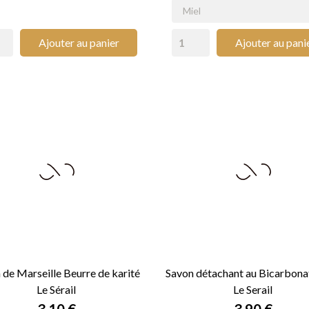
Ajouter au panier
Ajouter au pani
 de Marseille Beurre de karité
Savon détachant au Bicarbona
Le Sérail
Le Serail


APERÇU RAPIDE
APERÇU RAPIDE
Prix
Prix
3,10 €
3,90 €