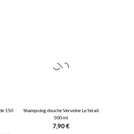
 de 150
Shampoing douche Verveine Le Sérail
500 ml

APERÇU RAPIDE
Prix
7,90 €